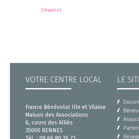
Cliquez ici
VOTRE CENTRE LOCAL
LE SI
Docum
France Bénévolat Ille et Vilaine
Bénévo
Maison des Associations
Associ
6, cours des Alliés
Parten
35000 RENNES
Réseau 
Tél. : 09 66 80 26 72