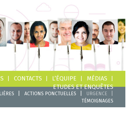
NS
CONTACTS
L’ÉQUIPE
MÉDIAS
ETUDES ET ENQUÊTES
LIÈRES
ACTIONS PONCTUELLES
URGENCE
TÉMOIGNAGES