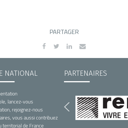
PARTAGER
TE NATIONAL
PARTENAIRES
entation
le, lancez-vous
ation, rejoignez-nous
aires, vous aussi contribuez
territorial de France